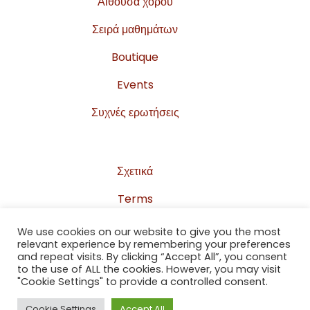
Αίθουσα χορού
Σειρά μαθημάτων
Boutique
Events
Συχνές ερωτήσεις
Σχετικά
Terms
Privacy Policy
We use cookies on our website to give you the most
relevant experience by remembering your preferences
Sitemap
and repeat visits. By clicking “Accept All”, you consent
to the use of ALL the cookies. However, you may visit
Επικοινωνία
"Cookie Settings" to provide a controlled consent.
Cookie Settings
Accept All