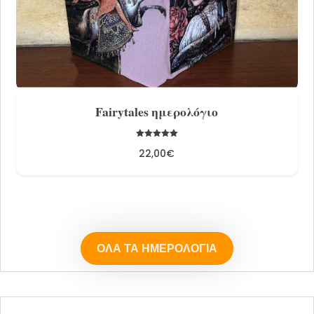
Share
Fairytales ημερολόγιο
Βαθμολογήθ
22,00
€
ηκε με
5.00
από 5
ΌΛΑ ΤΑ ΗΜΕΡΟΛΌΓΙΑ