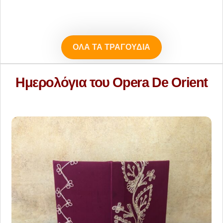
προϊόντος
ΌΛΑ ΤΑ ΤΡΑΓΟΎΔΙΑ
Ημερολόγια του Opera De Orient
Share