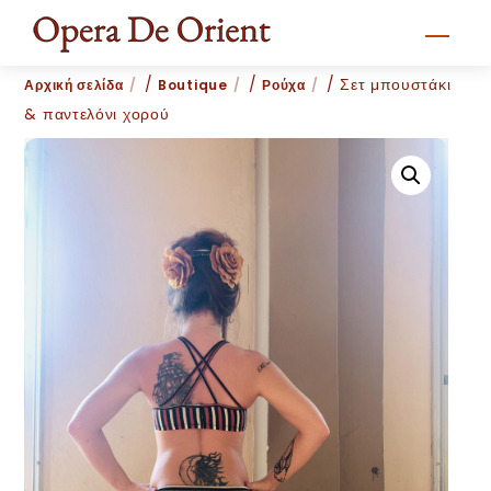
Skip
Men
to
content
/
/
/ Σετ μπουστάκι
Αρχική σελίδα
Boutique
Ρούχα
& παντελόνι χορού