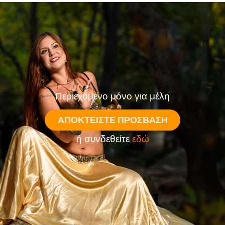
Περιεχόμενο μόνο για μέλη
ΑΠΟΚΤΕΊΣΤΕ ΠΡΌΣΒΑΣΗ
ή συνδεθείτε
εδώ