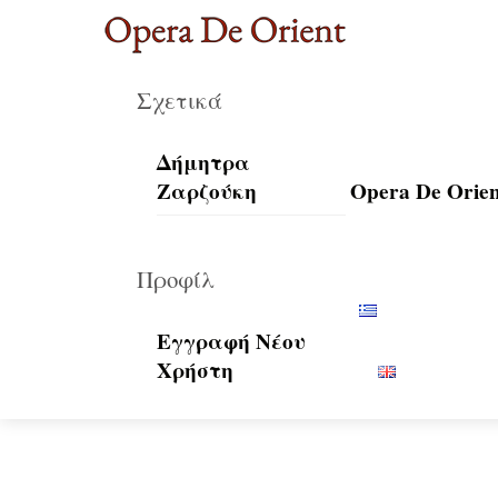
Skip
Menu
to
content
Σχετικά
Δήμητρα
Ζαρζούκη
Opera De Orien
Προφίλ
Εγγραφή Νέου
Χρήστη