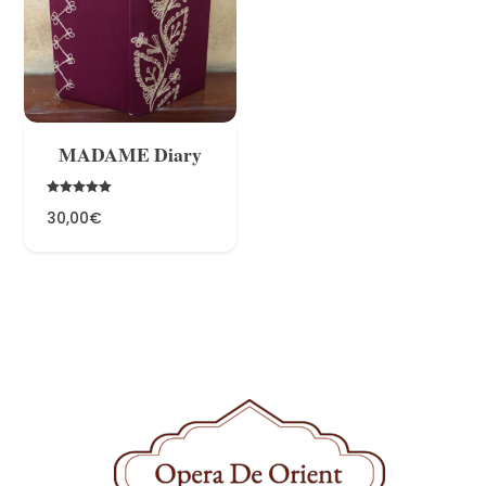
Share
MADAME Diary
Rated
30,00
€
5.00
out of 5