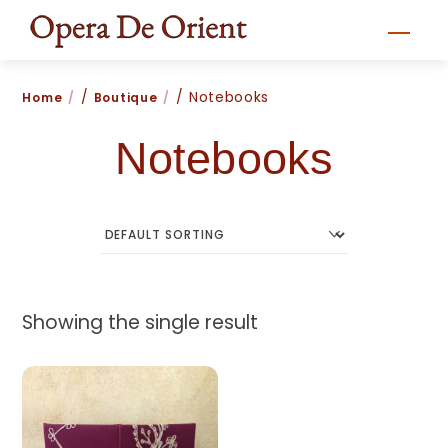
Skip
Men
to
content
/
/ Notebooks
Home
Boutique
Notebooks
Showing the single result